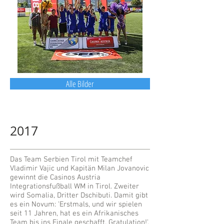
Alle Bilder
2017
Das Team Serbien Tirol mit Teamchef
Vladimir Vajic und Kapitän Milan Jovanovic
gewinnt die Casinos Austria
Integrationsfußball WM in Tirol. Zweiter
wird Somalia, Dritter Dschibuti. Damit gibt
es ein Novum: 'Erstmals, und wir spielen
seit 11 Jahren, hat es ein Afrikanisches
Team bis ins Finale geschafft. Gratulation!',